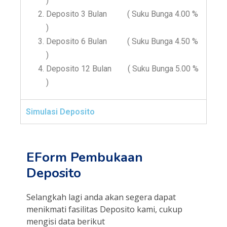
)
Deposito 3 Bulan ( Suku Bunga 4.00 %
)
Deposito 6 Bulan ( Suku Bunga 4.50 %
)
Deposito 12 Bulan ( Suku Bunga 5.00 %
)
Simulasi Deposito