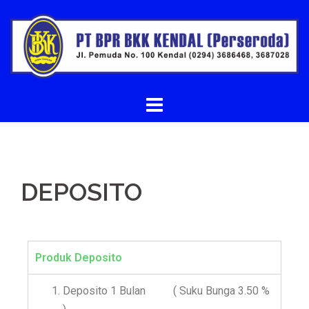
DEPOSITO
Produk Deposito
Deposito 1 Bulan ( Suku Bunga 3.50 %