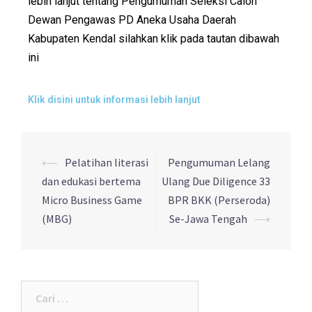
lebih lanjut tentang Pengumuman Seleksi Calon
Dewan Pengawas PD Aneka Usaha Daerah
Kabupaten Kendal silahkan klik pada tautan dibawah
ini
Klik disini untuk informasi lebih lanjut
⟵
Pelatihan literasi
Pengumuman Lelang
dan edukasi bertema
Ulang Due Diligence 33
Micro Business Game
BPR BKK (Perseroda)
(MBG)
Se-Jawa Tengah
⟶